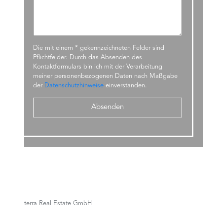
Die mit einem * gekennzeichneten Felder sind
Pflichtfelder. Durch das Absenden des
Kontaktformulars bin ich mit der Verarbeitung
meiner personenbezogenen Daten nach Maßgabe
der
Datenschutzhinweise
einverstanden.
terra Real Estate GmbH