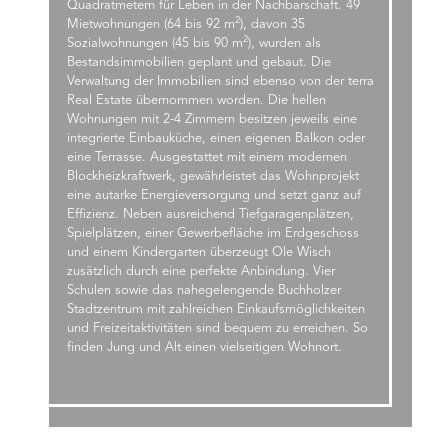
Quadratmetern für Leben in der Nachbarschaft. 49
2
Mietwohnungen (64 bis 92 m
), davon 35
2
Sozialwohnungen (45 bis 90 m
), wurden als
Bestandsimmobilien geplant und gebaut. Die
Verwaltung der Immobilien sind ebenso von der terra
Real Estate übernommen worden. Die hellen
Wohnungen mit 2-4 Zimmern besitzen jeweils eine
integrierte Einbauküche, einen eigenen Balkon oder
eine Terrasse. Ausgestattet mit einem modernen
Blockheizkraftwerk, gewährleistet das Wohnprojekt
eine autarke Energieversorgung und setzt ganz auf
Effizienz. Neben ausreichend Tiefgaragenplätzen,
Spielplätzen, einer Gewerbefläche im Erdgeschoss
und einem Kindergarten überzeugt Ole Wisch
zusätzlich durch eine perfekte Anbindung. Vier
Schulen sowie das nahegelengende Buchholzer
Stadtzentrum mit zahlreichen Einkaufsmöglichkeiten
und Freizeitaktivitäten sind bequem zu erreichen. So
finden Jung und Alt einen vielseitigen Wohnort.